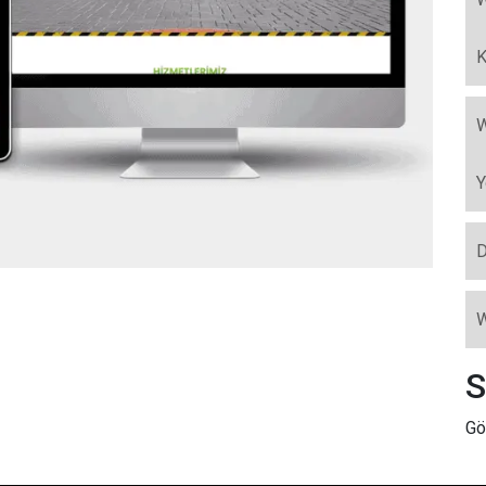
K
W
Y
D
W
S
Gö