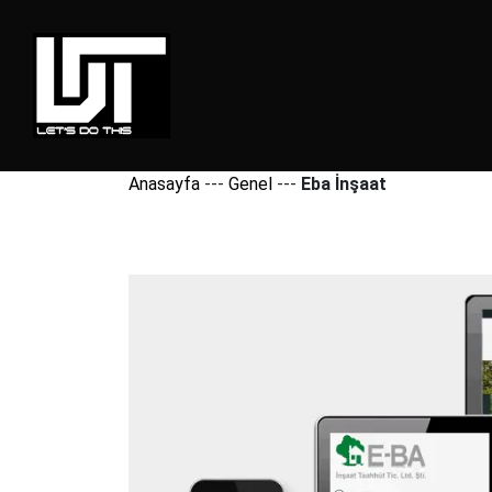
Anasayfa
---
Genel
---
Eba İnşaat