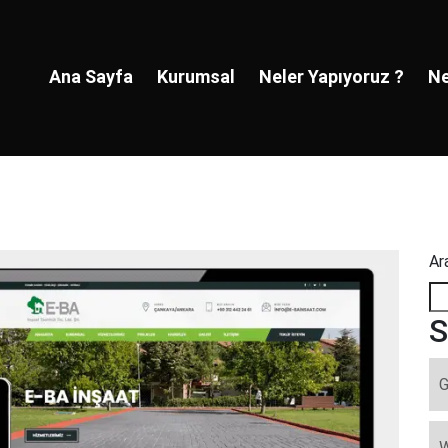
Ana Sayfa
Kurumsal
Neler Yapıyoruz ?
Ne
Ar
S
G
W