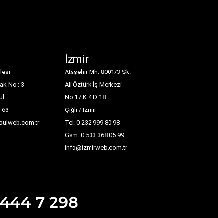
İzmir
lesi
Ataşehir Mh. 8001/3 Sk.
ak No : 3
Ali Öztürk İş Merkezi
ul
No:17 K:4 D:18
1 63
Çiğli / İzmir
nbulweb.com.tr
Tel: 0 232 999 80 98
Gsm: 0 533 368 05 99
info@izmirweb.com.tr